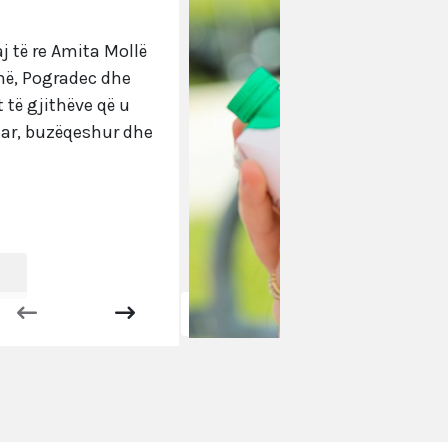
aj të re Amita Mollë
zhë, Pogradec dhe
 të gjithëve që u
uar, buzëqeshur dhe