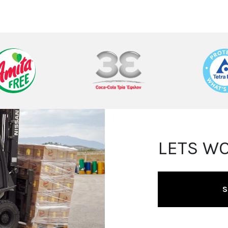
LETS W
S