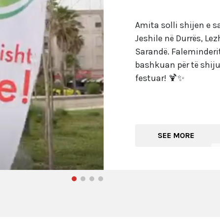
Amita solli shijen e s
Jeshile në Durrës, Le
Sarandë. Faleminderit
bashkuan për të shij
festuar! 🍹✨
SEE MORE