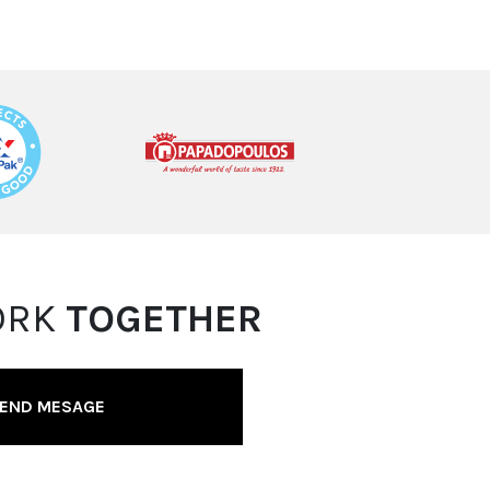
ORK
TOGETHER
END MESAGE