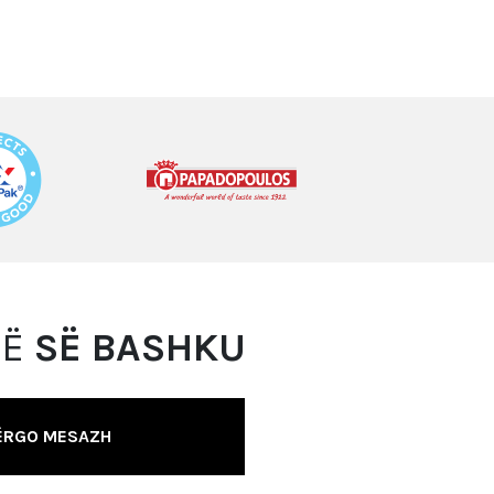
MË
SË BASHKU
ËRGO MESAZH