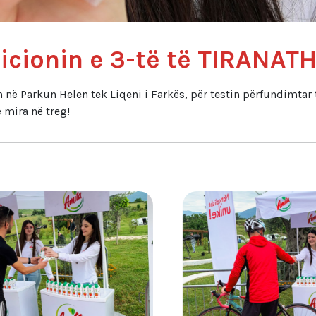
icionin e 3-të të TIRANAT
 në Parkun Helen tek Liqeni i Farkës, për testin përfundimtar
 mira në treg!