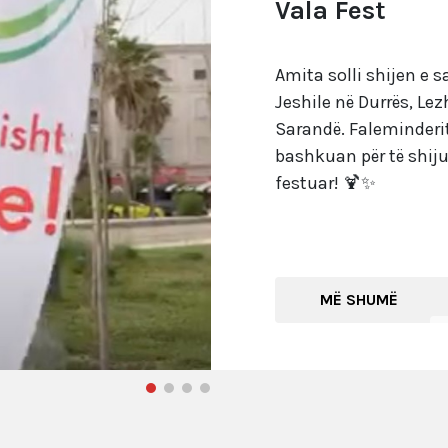
Vala Fest
Amita solli shijen e s
Jeshile në Durrës, Le
Sarandë. Faleminderit
bashkuan për të shij
festuar! 🍹✨
MË SHUMË