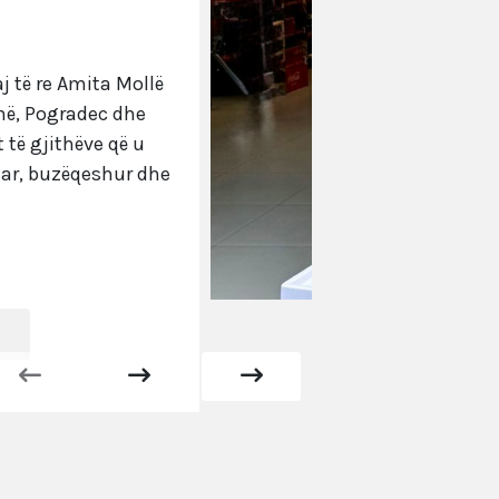
aj të re Amita Mollë
zhë, Pogradec dhe
 të gjithëve që u
uar, buzëqeshur dhe