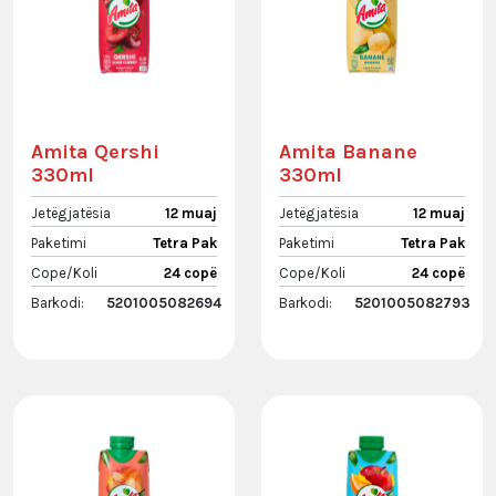
Amita Qershi
Amita Banane
330ml
330ml
Jetëgjatësia
12 muaj
Jetëgjatësia
12 muaj
Paketimi
Tetra Pak
Paketimi
Tetra Pak
Cope/Koli
24 copë
Cope/Koli
24 copë
Barkodi:
5201005082694
Barkodi:
5201005082793