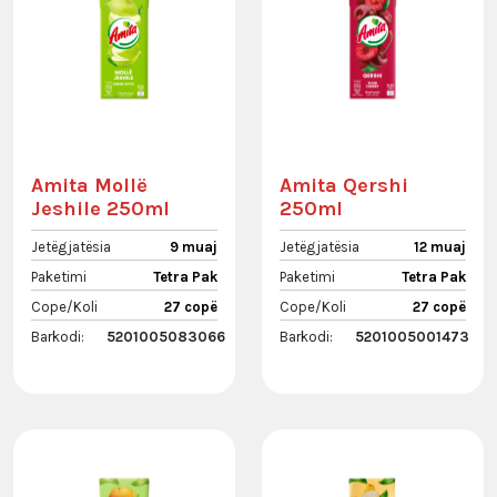
Amita Mollë
Amita Qershi
Jeshile 250ml
250ml
Jetëgjatësia
9 muaj
Jetëgjatësia
12 muaj
Paketimi
Tetra Pak
Paketimi
Tetra Pak
Cope/Koli
27 copë
Cope/Koli
27 copë
Barkodi:
5201005083066
Barkodi:
5201005001473