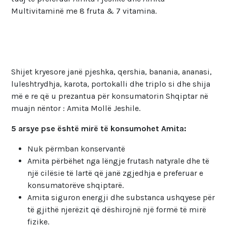
Multivitaminë me 8 fruta & 7 vitamina.
Shijet kryesore janë pjeshka, qershia, banania, ananasi,
luleshtrydhja, karota, portokalli dhe triplo si dhe shija
më e re që u prezantua për konsumatorin Shqiptar në
muajn nëntor : Amita Mollë Jeshile.
5 arsye pse është mirë të konsumohet Amita:
Nuk përmban konservantë
Amita përbëhet nga lëngje frutash natyrale dhe të
një cilësie të lartë që janë zgjedhja e preferuar e
konsumatorëve shqiptarë.
Amita siguron energji dhe substanca ushqyese për
të gjithë njerëzit që dëshirojnë një formë të mirë
fizike.