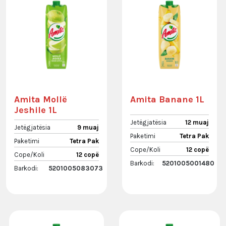
Amita Mollë
Amita Banane 1L
Jeshile 1L
Jetëgjatësia
12 muaj
Jetëgjatësia
9 muaj
Paketimi
Tetra Pak
Paketimi
Tetra Pak
Cope/Koli
12 copë
Cope/Koli
12 copë
Barkodi:
5201005001480
Barkodi:
5201005083073