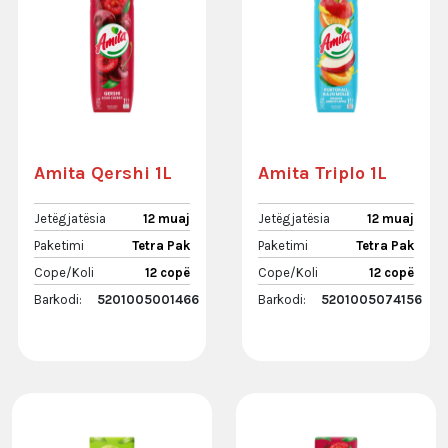
Amita Qershi 1L
Amita Triplo 1L
Jetëgjatësia
12 muaj
Jetëgjatësia
12 muaj
Paketimi
Tetra Pak
Paketimi
Tetra Pak
Cope/Koli
12 copë
Cope/Koli
12 copë
Barkodi:
5201005001466
Barkodi:
5201005074156