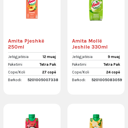
Amita Pjeshkë
Amita Mollë
250ml
Jeshile 330ml
Jetëgjatësia
12 muaj
Jetëgjatësia
9 muaj
Paketimi
Tetra Pak
Paketimi
Tetra Pak
Cope/Koli
27 copë
Cope/Koli
24 copë
Barkodi:
5201005007338
Barkodi:
5201005083059