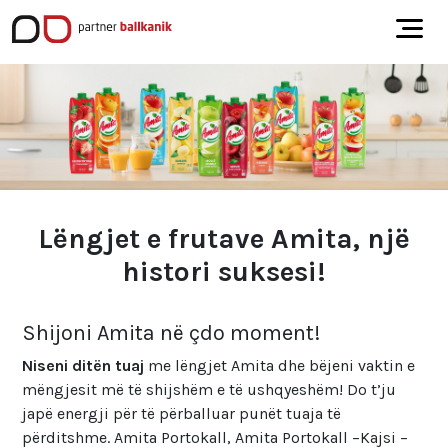
Lëngjet e frutave Amita, një
histori suksesi!
Shijoni Amita në çdo moment!
Niseni ditën tuaj
me lëngjet Amita dhe bëjeni vaktin e
mëngjesit më të shijshëm e të ushqyeshëm! Do t’ju
japë energji për të përballuar punët tuaja të
përditshme. Amita Portokall, Amita Portokall –Kajsi –