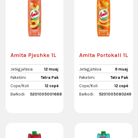
Amita Pjeshke 1L
Amita Portokall 1L
Jetëgjatësia
12 muaj
Jetëgjatësia
9 muaj
Paketimi
Tetra Pak
Paketimi
Tetra Pak
Cope/Koli
12 copë
Cope/Koli
12 copë
Barkodi:
5201005001688
Barkodi:
5201005080249