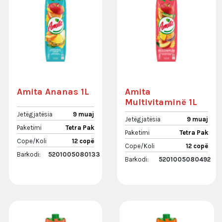
Amita Ananas 1L
Amita
Multivitaminë 1L
Jetëgjatësia
9 muaj
Jetëgjatësia
9 muaj
Paketimi
Tetra Pak
Paketimi
Tetra Pak
Cope/Koli
12 copë
Cope/Koli
12 copë
Barkodi:
5201005080133
Barkodi:
5201005080492