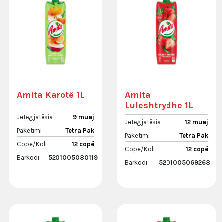
Amita Karotë 1L
Amita
Luleshtrydhe 1L
Jetëgjatësia
9 muaj
Jetëgjatësia
12 muaj
Paketimi
Tetra Pak
Paketimi
Tetra Pak
Cope/Koli
12 copë
Cope/Koli
12 copë
Barkodi:
5201005080119
Barkodi:
5201005069268