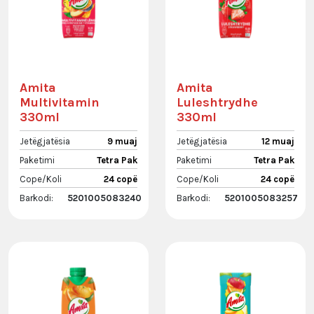
Amita
Amita
Multivitamin
Luleshtrydhe
330ml
330ml
Jetëgjatësia
9 muaj
Jetëgjatësia
12 muaj
Paketimi
Tetra Pak
Paketimi
Tetra Pak
Cope/Koli
24 copë
Cope/Koli
24 copë
Barkodi:
5201005083240
Barkodi:
5201005083257