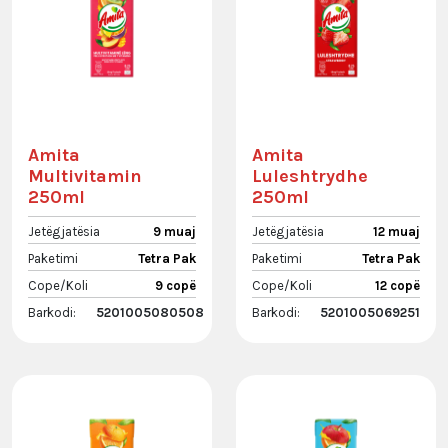
Amita
Amita
Multivitamin
Luleshtrydhe
250ml
250ml
Jetëgjatësia
9 muaj
Jetëgjatësia
12 muaj
Paketimi
Tetra Pak
Paketimi
Tetra Pak
Cope/Koli
9 copë
Cope/Koli
12 copë
Barkodi:
5201005080508
Barkodi:
5201005069251