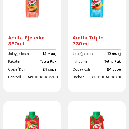
Amita Pjeshke
Amita Triplo
330ml
330ml
Jetëgjatësia
12 muaj
Jetëgjatësia
12 muaj
Paketimi
Tetra Pak
Paketimi
Tetra Pak
Cope/Koli
24 copë
Cope/Koli
24 copë
Barkodi:
5201005082700
Barkodi:
5201005082786