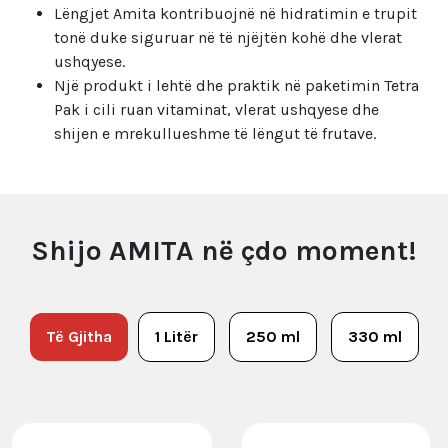
Lëngjet Amita kontribuojnë në hidratimin e trupit
tonë duke siguruar në të njëjtën kohë dhe vlerat
ushqyese.
Një produkt i lehtë dhe praktik në paketimin Tetra
Pak i cili ruan vitaminat, vlerat ushqyese dhe
shijen e mrekullueshme të lëngut të frutave.
Shijo AMITA në çdo moment!
Të Gjitha
1 Litër
250 ml
330 ml