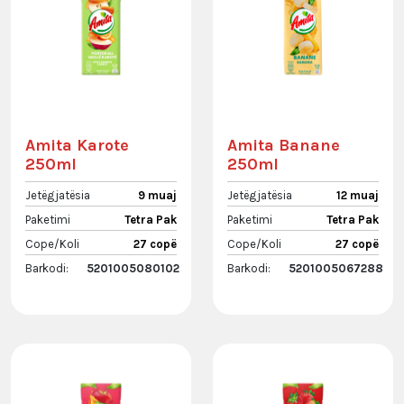
Amita Karote
Amita Banane
250ml
250ml
Jetëgjatësia
9 muaj
Jetëgjatësia
12 muaj
Paketimi
Tetra Pak
Paketimi
Tetra Pak
Cope/Koli
27 copë
Cope/Koli
27 copë
Barkodi:
5201005080102
Barkodi:
5201005067288