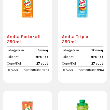
Amita Portokall
Amita Triplo
250ml
250ml
Jetëgjatësia
9 muaj
Jetëgjatësia
12 muaj
Paketimi
Tetra Pak
Paketimi
Tetra Pak
Cope/Koli
27 copë
Cope/Koli
27 copë
Barkodi:
5201005080201
Barkodi:
5201005067264