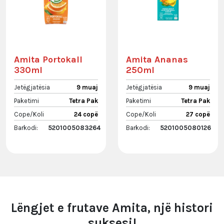
Amita Portokall
Amita Ananas
330ml
250ml
Jetëgjatësia
9 muaj
Jetëgjatësia
9 muaj
Paketimi
Tetra Pak
Paketimi
Tetra Pak
Cope/Koli
24 copë
Cope/Koli
27 copë
Barkodi:
5201005083264
Barkodi:
5201005080126
Lëngjet e frutave Amita, një histori
suksesi!