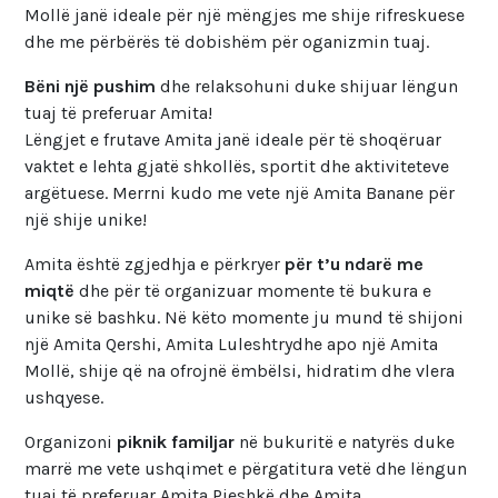
Mollë janë ideale për një mëngjes me shije rifreskuese
dhe me përbërës të dobishëm për oganizmin tuaj.
Bëni një pushim
dhe relaksohuni duke shijuar lëngun
tuaj të preferuar Amita!
Lëngjet e frutave Amita janë ideale për të shoqëruar
vaktet e lehta gjatë shkollës, sportit dhe aktiviteteve
argëtuese. Merrni kudo me vete një Amita Banane për
një shije unike!
Amita është zgjedhja e përkryer
për t’u ndarë me
miqtë
dhe për të organizuar momente të bukura e
unike së bashku. Në këto momente ju mund të shijoni
një Amita Qershi, Amita Luleshtrydhe apo një Amita
Mollë, shije që na ofrojnë ëmbëlsi, hidratim dhe vlera
ushqyese.
Organizoni
piknik familjar
në bukuritë e natyrës duke
marrë me vete ushqimet e përgatitura vetë dhe lëngun
tuaj të preferuar Amita Pjeshkë dhe Amita